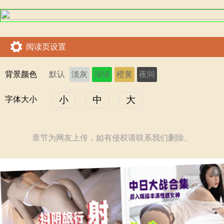
阅读页设置
背景颜色
默认
淡灰
深绿
橙黄
夜间
小
中
大
字体大小
章节为网友上传，如有侵权请联系我们删除。
X