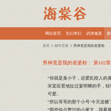
网站首页
玄幻奇幻
武侠修真
都
首页
都市言情
男神竟是我的老婆粉
男神竟是我的老婆粉： 第102章
“你就是臭小子，还爱乱咬人的臭
宋棠应景地扯过宴明卿的手，轻
可爱。
“所以哥哥的那个小号‘今天送糖了
“那些你点赞过的小黄文，我看最