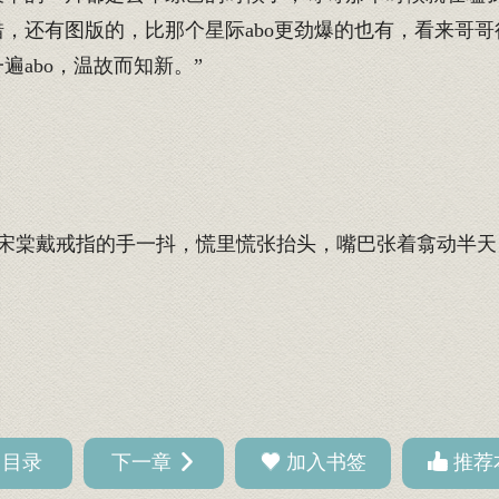
，还有图版的，比那个星际abo更劲爆的也有，看来哥哥
abo，温故而知新。”
宋棠戴戒指的手一抖，慌里慌张抬头，嘴巴张着翕动半天
回目录
下一章
加入书签
推荐