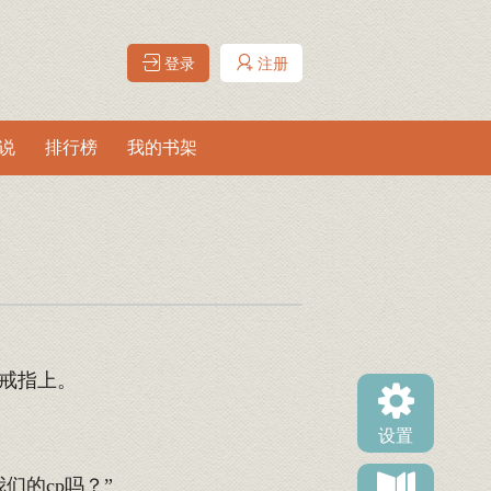
登录
注册
说
排行榜
我的书架
戒指上。
设置
的cp吗？”