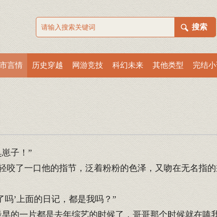
市言情
历史穿越
网游竞技
科幻未来
其他类型
完结小
崽子！”
轻咬了一口他的指节，泛着粉粉的色泽，又吻在无名指的
吗’上面的日记，都是我吗？”
早的一片都是去年综艺的时候了，哥哥那个时候就在嗑我们