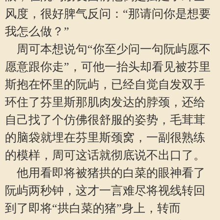
风度，很好脾气反问：“那请问你是想要
我怎么做？”
周可本想说句“你至少问一句阮屿愿不
愿意跟你走”，可他一抬头却看见被芬里
斯抱在怀里的阮屿，已经自觉自发双手
环住了芬里斯那肌肉发达的脖颈，还给
自己找了个仿佛很舒服的姿势，毛茸茸
的脑袋就埋在芬里斯颈窝，一副很熟练
的模样，周可这话就彻底说不出口了。
他用看即将被猪拱的白菜的眼神看了
阮屿两秒钟，这才一言难尽将视线转回
到了即将“拱白菜的猪”身上，转而