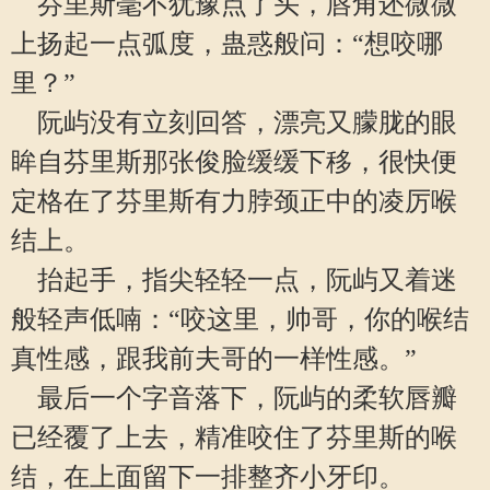
芬里斯毫不犹豫点了头，唇角还微微
上扬起一点弧度，蛊惑般问：“想咬哪
里？”
阮屿没有立刻回答，漂亮又朦胧的眼
眸自芬里斯那张俊脸缓缓下移，很快便
定格在了芬里斯有力脖颈正中的凌厉喉
结上。
抬起手，指尖轻轻一点，阮屿又着迷
般轻声低喃：“咬这里，帅哥，你的喉结
真性感，跟我前夫哥的一样性感。”
最后一个字音落下，阮屿的柔软唇瓣
已经覆了上去，精准咬住了芬里斯的喉
结，在上面留下一排整齐小牙印。