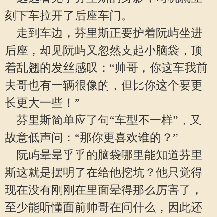
刻下车拉开了后座车门。
走到车边，芬里斯正要护着阮屿坐进
后座，却见阮屿又忽然支起小脑袋，顶
着乱翘的发丝感叹：“帅哥，你这车我前
夫哥也有一辆很像的，但比你这个要更
长更大一些！”
芬里斯简单应了句“车型不一样”，又
故意低声问：“那你更喜欢谁的？”
阮屿晕晕乎乎的脑袋哪里能知道芬里
斯这就是摆明了在给他挖坑？他只觉得
现在没有刚刚在里面晕得那么厉害了，
至少能听懂面前帅哥在问什么，因此还