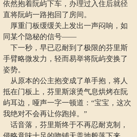
依然抱着阮屿下车，办理过入住后就径
直将阮屿一路抱回了房间。
厚重门板缓缓关上发出一声闷响，如
同某个隐秘的信号——
下一秒，早已忍耐到了极限的芬里斯
手臂略微发力，轻而易举将阮屿变换了
姿势。
从原本的公主抱变成了单手抱，将人
抵在门板上，芬里斯滚烫气息烘烤在阮
屿耳边，哑声一字一顿道：“宝宝，这次
我绝对不会再让你跑掉。”
话音落，芬里斯终于不再忍耐克制，
侵略意味十足的吻铺天盖地般落下来。