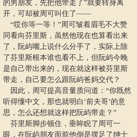
的男朋友，先把他带走了”就要转身离
开，可却被周可叫住了——
“哎你等一等！”周可皱着眉毛不大赞
同看向芬里斯，虽然他现在也算看出来
了，阮屿嘴上说什么分手了，实际上除
了芬里斯根本谁也看不上，但阮屿今晚
是自己带出来的，现在就这样被芬里斯
带走，自己要怎么跟阮屿爸妈交代？
因此，周可提高音量质问道：“你既然
听得懂中文，那也就明白‘前夫哥’的意
思，怎么还想就这样把阮屿带走？”
芬里斯脚步顿住，垂眸睨了周可一
眼，在阮屿朋友面前他倒是摆足了绅士