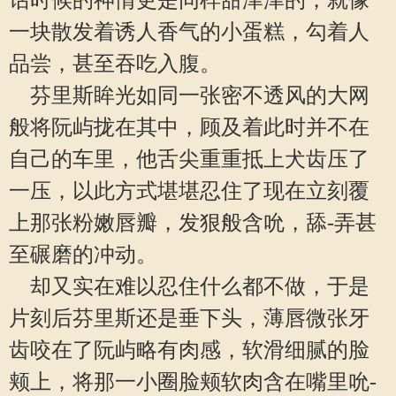
话时候的神情更是同样甜津津的，就像
一块散发着诱人香气的小蛋糕，勾着人
品尝，甚至吞吃入腹。
芬里斯眸光如同一张密不透风的大网
般将阮屿拢在其中，顾及着此时并不在
自己的车里，他舌尖重重抵上犬齿压了
一压，以此方式堪堪忍住了现在立刻覆
上那张粉嫩唇瓣，发狠般含吮，舔-弄甚
至碾磨的冲动。
却又实在难以忍住什么都不做，于是
片刻后芬里斯还是垂下头，薄唇微张牙
齿咬在了阮屿略有肉感，软滑细腻的脸
颊上，将那一小圈脸颊软肉含在嘴里吮-