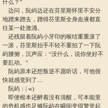
什么？”
边问，阮屿边还在芬里斯怀里不安分
地蹭来蹭去，蹭得芬里斯全身血液都直
往某一处激涌。
还残留着阮屿小牙印的喉结重重滚了
一滚，芬里斯抬手不轻不重拍了一下阮
屿腰侧，沉声应：“没什么，说你坐好不
要乱动。”
阮屿原本还想叛逆不愿听话，可他很
快就感觉到了…
阮屿：| w)
即便根本还醉着没有清醒，可本能里
的危机感也足够阮屿在瞬间变得警觉起