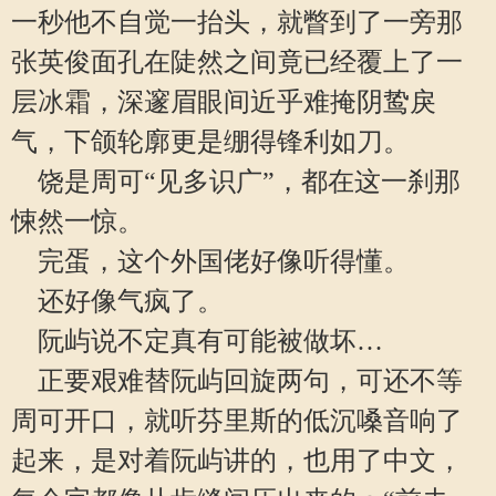
一秒他不自觉一抬头，就瞥到了一旁那
张英俊面孔在陡然之间竟已经覆上了一
层冰霜，深邃眉眼间近乎难掩阴鸷戾
气，下颌轮廓更是绷得锋利如刀。
饶是周可“见多识广”，都在这一刹那
悚然一惊。
完蛋，这个外国佬好像听得懂。
还好像气疯了。
阮屿说不定真有可能被做坏…
正要艰难替阮屿回旋两句，可还不等
周可开口，就听芬里斯的低沉嗓音响了
起来，是对着阮屿讲的，也用了中文，