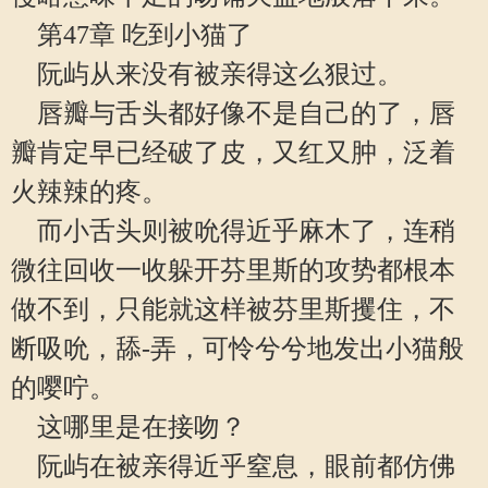
第47章 吃到小猫了
阮屿从来没有被亲得这么狠过。
唇瓣与舌头都好像不是自己的了，唇
瓣肯定早已经破了皮，又红又肿，泛着
火辣辣的疼。
而小舌头则被吮得近乎麻木了，连稍
微往回收一收躲开芬里斯的攻势都根本
做不到，只能就这样被芬里斯攫住，不
断吸吮，舔-弄，可怜兮兮地发出小猫般
的嘤咛。
这哪里是在接吻？
阮屿在被亲得近乎窒息，眼前都仿佛