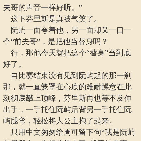
夫哥的声音一样好听。”
这下芬里斯是真被气笑了。
阮屿一面夸着他，另一面却又一口一
个“前夫哥”，是把他当替身吗？
行，那他今天就把这个“替身”当到底
好了。
自比赛结束没有见到阮屿起的那一刹
那，就一直笼罩在心底的难耐躁意在此
刻彻底攀上顶峰，芬里斯再也等不及伸
出手，一手托住阮屿后背另一手托住阮
屿腿弯，轻松将人公主抱了起来。
只用中文匆匆给周可留下句“我是阮屿