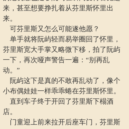
来，甚至想要挣扎着从芬里斯怀里出
来。
可芬里斯又怎么可能遂他愿？
单手就将阮屿轻而易举圈回了怀里，
芬里斯宽大手掌又略微下移，拍了阮屿
一下，再次哑声警告一遍：“别再乱
动。”
阮屿这下是真的不敢再乱动了，像个
小布偶娃娃一样乖乖蜷在芬里斯怀里。
直到车子终于开回了芬里斯下榻酒
店。
门童迎上前来拉开后座车门，芬里斯