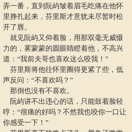
弄一番，直到阮屿皱着眉毛吃痛在他怀
里挣扎起来，芬里斯才意犹未尽暂时松
开了唇。
就见阮屿又仰着脸，用那双毫无威慑
力的，雾蒙蒙的圆眼睛瞪着他，不高兴
道：“我前夫哥也喜欢这么咬我！”
芬里斯将他往怀里圈得更紧了些，低
声反问：“不喜欢吗？”
那倒也没有不喜欢。
阮屿讲不出违心的话，只能鼓着脸轻
哼：“很痛的好吗？不然我也咬你一口让
你感受一下！”