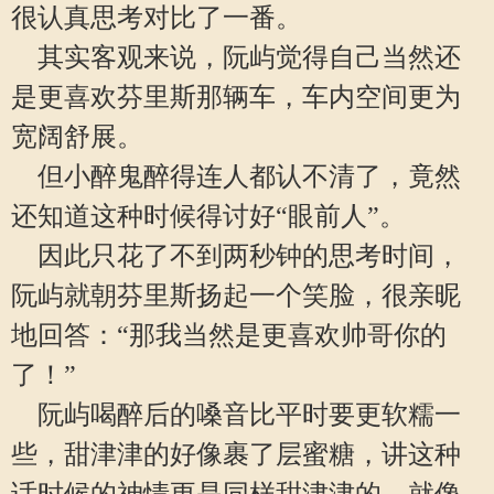
很认真思考对比了一番。
其实客观来说，阮屿觉得自己当然还
是更喜欢芬里斯那辆车，车内空间更为
宽阔舒展。
但小醉鬼醉得连人都认不清了，竟然
还知道这种时候得讨好“眼前人”。
因此只花了不到两秒钟的思考时间，
阮屿就朝芬里斯扬起一个笑脸，很亲昵
地回答：“那我当然是更喜欢帅哥你的
了！”
阮屿喝醉后的嗓音比平时要更软糯一
些，甜津津的好像裹了层蜜糖，讲这种