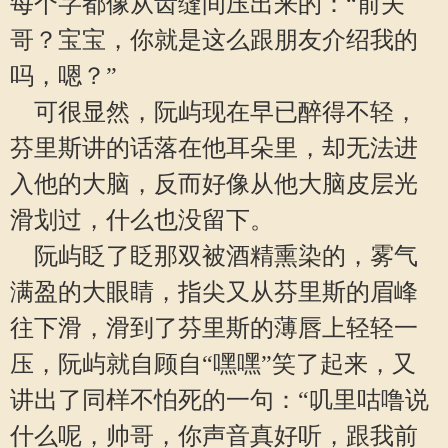
每个字都像从齿缝间压出来的：“前夫
哥？宝宝，你就是这么跟朋友介绍我的
吗，嗯？”
可很显然，阮屿现在早已醉得不轻，
芬里斯讲的话落在他耳朵里，却无法进
入他的大脑，反而好像从他大脑皮层光
滑划过，什么也没留下。
阮屿眨了眨那双被酒精熏染的，雾气
满盈的大眼睛，指尖又从芬里斯的眉峰
往下滑，滑到了芬里斯的薄唇上轻轻一
压，阮屿就自顾自“嘿嘿”笑了起来，又
讲出了同样不怕死的一句：“叽里咕噜说
什么呢，帅哥，你声音真好听，跟我前