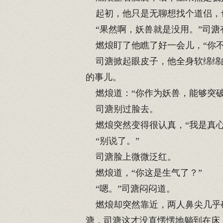
起初，他只是无聊想找个道侣，
“果然啊，妖兽就是没用。”司溏
燃烺盯了他瞧了好一会儿，“你不
司溏掀起眼皮子，他全身软绵绵的
的事儿。
燃烺道：“你作为妖兽，能够突破
司溏别过脸去。
燃烺突然变得很认真，“我是真心
“别说了。”
司溏脸上微微泛红。
燃烺道，“你这是生气了？”
“嗯。”司溏闷闷道。
燃烺却突然靠近，两人鼻尖几乎碰
溏，司溏这才没直愣愣地躺到在床