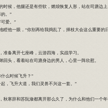
的时候，他腿还是有些软，燃烺恢复人形，站在司溏边上
的。”
可爱。”
瞪他一眼，“你别再给我捣乱了，择枝大会这么重要的日
，准备离开七座峰，云游四海，实战学习。
弟回头，看着站在司溏身边的男人，心里一阵欣慰。
什么时候飞升？”
起，飞升大道，我们灵兽不兴这一套。”
秋寒辞和苏阮潋都离开那么久了，为什么和他们一个年