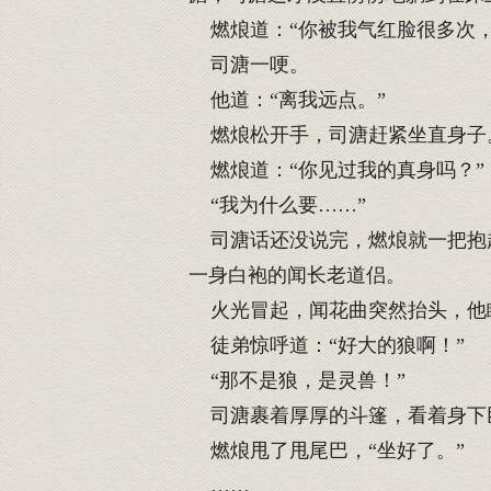
燃烺道：“你被我气红脸很多次，
司溏一哽。
他道：“离我远点。”
燃烺松开手，司溏赶紧坐直身子。
燃烺道：“你见过我的真身吗？”
“我为什么要……”
司溏话还没说完，燃烺就一把抱起
一身白袍的闻长老道侣。
火光冒起，闻花曲突然抬头，他
徒弟惊呼道：“好大的狼啊！”
“那不是狼，是灵兽！”
司溏裹着厚厚的斗篷，看着身下巨
燃烺甩了甩尾巴，“坐好了。”
……