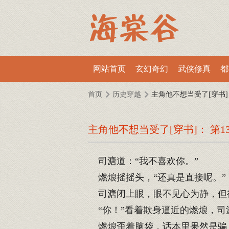
网站首页
玄幻奇幻
武侠修真
都
首页
历史穿越
主角他不想当受了[穿书]
主角他不想当受了[穿书]： 第1
司溏道：“我不喜欢你。”
燃烺摇摇头，“还真是直接呢。”
司溏闭上眼，眼不见心为静，但
“你！”看着欺身逼近的燃烺，司
燃烺歪着脑袋，话本里果然是骗