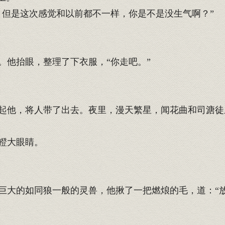
但是这次感觉和以前都不一样，你是不是没生气啊？”
他抬眼，整理了下衣服，“你走吧。”
他，将人带了出去。夜里，漫天繁星，闻花曲和司溏徒
瞪大眼睛。
大的如同狼一般的灵兽，他揪了一把燃烺的毛，道：“放