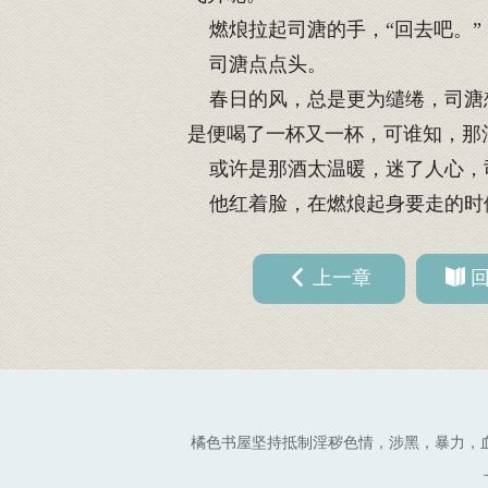
燃烺拉起司溏的手，“回去吧。”
司溏点点头。
春日的风，总是更为缱绻，司溏想
是便喝了一杯又一杯，可谁知，那
或许是那酒太温暖，迷了人心，
他红着脸，在燃烺起身要走的时候
上一章
橘色书屋坚持抵制淫秽色情，涉黑，暴力，