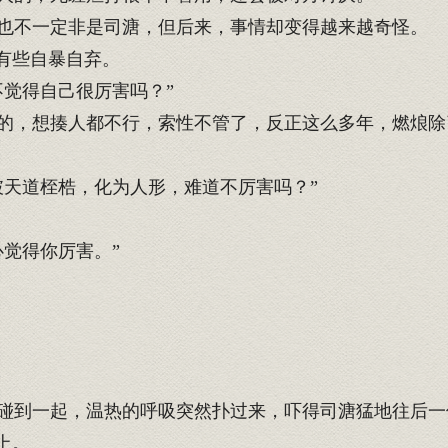
也不一定非是司溏，但后来，事情却变得越来越奇怪。
有些自暴自弃。
觉得自己很厉害吗？”
，想揍人都不行，索性不管了，反正这么多年，燃烺除
天道桎梏，化为人形，难道不厉害吗？”
觉得你厉害。”
到一起，温热的呼吸突然扑过来，吓得司溏猛地往后一
上。