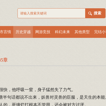
市言情
历史穿越
网游竞技
科幻未来
其他类型
完结小
35章
很快，他呼吸一窒，身子猛然失了力气。
溏半句话都说不出来，妖兽对灵兽的臣服，是天生的本能
人的，死缠烂打根本不管用，还会被对方讨厌。