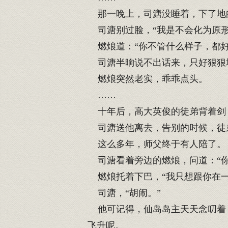
那一晚上，司溏没睡着，下了地
司溏别过脸，“我是不会化为原形
燃烺道：“你不管什么样子，都好
司溏半晌说不出话来，只好狠狠地
燃烺突然老实，乖乖点头。
……
十年后，高大英俊的徒弟背着剑
司溏送他离去，告别的时候，徒
这么多年，师父终于有人陪了。
司溏看着旁边的燃烺，问道：“你
燃烺托着下巴，“我只想跟你在一
司溏，“胡闹。”
他可记得，仙岛岛主天天念叨着，
飞升呢。