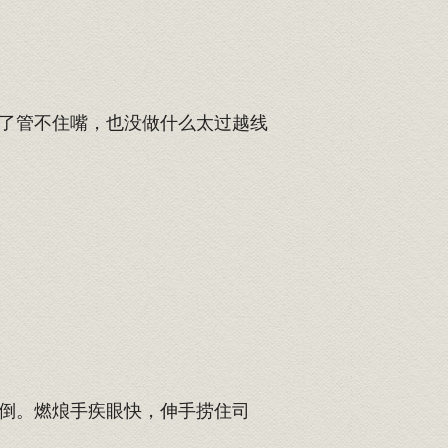
了管不住嘴，也没做什么太过越线
倒。燃烺手疾眼快，伸手捞住司