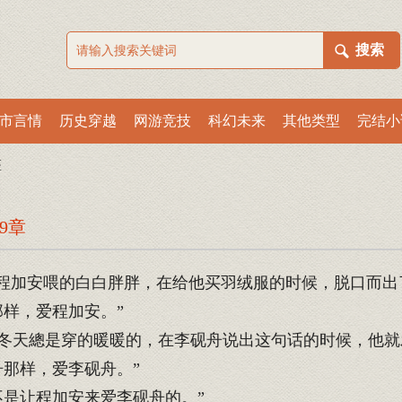
市言情
历史穿越
网游竞技
科幻未来
其他类型
完结小
医
9章
程加安喂的白白胖胖，在给他买羽绒服的时候，脱口而出
样，爱程加安。”
冬天總是穿的暖暖的，在李砚舟说出这句话的时候，他就
那样，爱李砚舟。”
是让程加安来爱李砚舟的。”