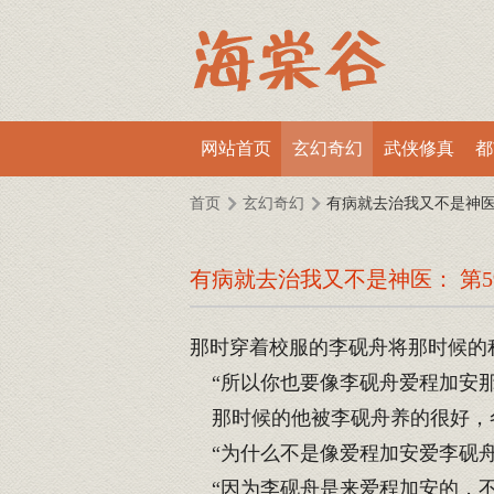
网站首页
玄幻奇幻
武侠修真
都
首页
玄幻奇幻
有病就去治我又不是神
有病就去治我又不是神医： 第5
那时穿着校服的李砚舟将那时候的
“所以你也要像李砚舟爱程加安那
那时候的他被李砚舟养的很好，
“为什么不是像爱程加安爱李砚舟
“因为李砚舟是来爱程加安的，不