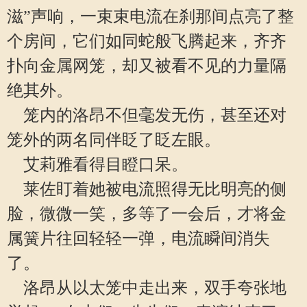
滋”声响，一束束电流在刹那间点亮了整
个房间，它们如同蛇般飞腾起来，齐齐
扑向金属网笼，却又被看不见的力量隔
绝其外。
笼内的洛昂不但毫发无伤，甚至还对
笼外的两名同伴眨了眨左眼。
艾莉雅看得目瞪口呆。
莱佐盯着她被电流照得无比明亮的侧
脸，微微一笑，多等了一会后，才将金
属簧片往回轻轻一弹，电流瞬间消失
了。
洛昂从以太笼中走出来，双手夸张地