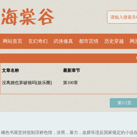
网站首页
玄幻奇幻
武侠修真
都市言情
历史穿越
网
文章名称
最新章节
没离婚也算破镜吗[娱乐圈]
第100章
第1/1页
橘色书屋坚持抵制淫秽色情，涉黑，暴力，血腥等违反国家规定的小说