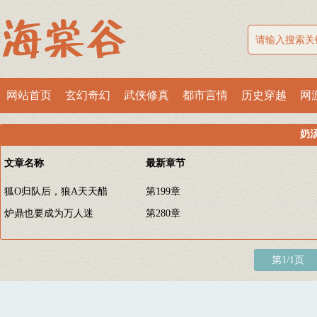
网站首页
玄幻奇幻
武侠修真
都市言情
历史穿越
网
奶
文章名称
最新章节
狐O归队后，狼A天天醋
第199章
炉鼎也要成为万人迷
第280章
第1/1页