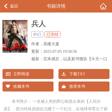
书籍详情
返回
兵人
科幻
已完结
作者：
高楼大厦
更新：
2025-07-05 19:58:58
最新：
完本感言，以及新书预告【今天一口
气更新的
立即阅读
下载TXT
收藏本书
推荐本书
本书简介： 一名被人类的野心制造出来的【人间兵
器】，因为特殊原因在沉睡了一个纪元，在地球孕育出了新