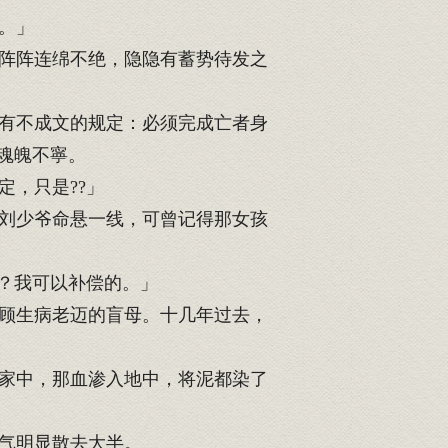
。」
阵阵连绵不绝，隐隐有蓄势待发之
有不成文的规定：必须完成亡者身
魂魄不寧。
，只是??」
刘少爷命悬一线，可曾记得那女孩
？我可以补偿的。」
顾生病老迈的盲母。十几年过去，
家中，那血渗入地中，将泥都染了
气明显散去大半。