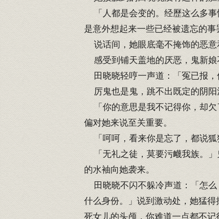
「人都是会变的。经歷这么多事情
是意外想起来一些已经被遗忘的事
说话间，她眼底毫不掩饰的恶意
感受到铺天盖地的厌恶，鬼新娘
田晓晓轻哼一声道：「冤已报，
厉鬼也是鬼，跳不出既定的阴阳
「你的意思是我不记得你，却欠了
偏对她来说至关重要。
「呵呵，看来你是忘了，都说狐狸
「无礼之徒，莫要污衊我族。」鬼
的水袖向她袭来。
田晓晓不闪不躲冷声道：「怎么，
什么身份。」说到激动处，她猛得
死女儿的头颅，你难道一点都不记