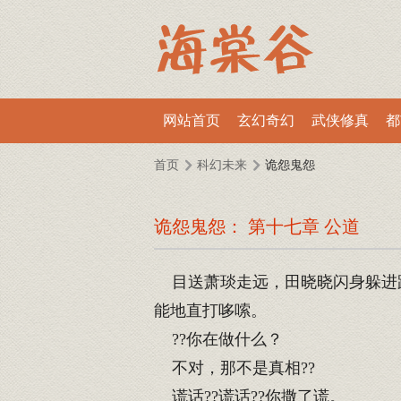
网站首页
玄幻奇幻
武侠修真
都
首页
科幻未来
诡怨鬼怨
诡怨鬼怨： 第十七章 公道
目送萧琰走远，田晓晓闪身躲进路
能地直打哆嗦。
??你在做什么？
不对，那不是真相??
谎话??谎话??你撒了谎。