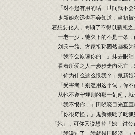
「对不起有用的话，世间就不会
鬼新娘永远也不会知道，当初被匆
着想要化人，罔顾了不得以新死之
一老一少，牠欠下的不是一条，
刘氏一族、方家祖孙固然都极为
「我不会原谅你的，」抹去眼泪，
看着所爱之人一步步走向死亡，
「你为什么这么恨我？」鬼新娘
「受害者！别滥用这个词，你不
从牠不遵守规则的那一刻起，就
「我不恨你，」田晓晓目光直直凝
「你很奇怪，」鬼新娘眨了眨狐狸
「她」，可你又说想替「她」讨公
「我说过了，我就是田晓晓。」