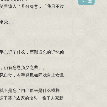
下一章
笑里渗入了几分冷意，「我只不过
承受。
乎忘记了什么，而那遗忘的记忆偏
，仍有忘恩负义之辈。」
风自动，右手轻甩如同戏台上女旦
莫不是忘了自己原来是什么模样、
掘了某户农家的坟头，偷了人家新