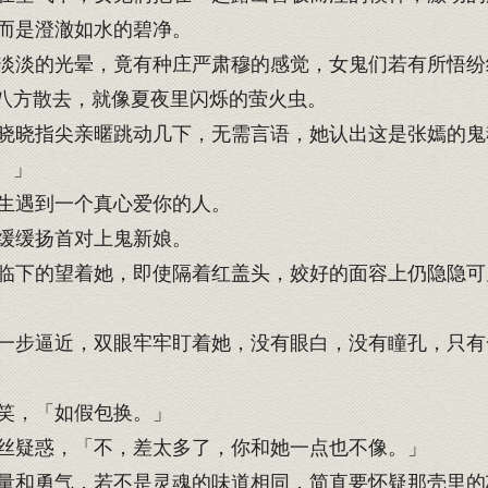
而是澄澈如水的碧净。
淡的光晕，竟有种庄严肃穆的感觉，女鬼们若有所悟纷
八方散去，就像夏夜里闪烁的萤火虫。
晓指尖亲暱跳动几下，无需言语，她认出这是张嫣的鬼
。」
生遇到一个真心爱你的人。
缓缓扬首对上鬼新娘。
下的望着她，即使隔着红盖头，姣好的面容上仍隐隐可
步逼近，双眼牢牢盯着她，没有眼白，没有瞳孔，只有
笑，「如假包换。」
丝疑惑，「不，差太多了，你和她一点也不像。」
量和勇气，若不是灵魂的味道相同，简直要怀疑那壳里的