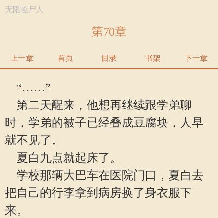
无限捡尸人
第70章
上一章
首页
目录
书架
下一章
“……”
第二天醒来，他想再继续跟学弟聊
时，学弟的被子已经叠成豆腐块，人早
就不见了。
夏白九点就起床了。
学校那辆大巴车在医院门口，夏白去
把自己的行李拿到病房换了身衣服下
来。