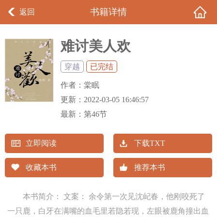
书籍详情
返回
难讨美人欢
穿越
已完结
作者：
棠眠
更新：
2022-03-05 16:46:57
最新：
第46节
立即阅读
下载TXT
收藏本书
推荐本书
本书简介： 文案： 余令第一次见沈屺春，他刚咬死了
一只鹿，白牙在满嘴的血毛里若隐若现，左眼被鹿角撞出血