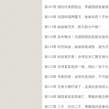
第107章 国内代表团抵达，李建国彻底被震
第110章 岛国间谍网覆灭，敢偷东西？手给
第113章 妹妹被骂哭，陈凡怒火中烧！
第116章 反向曝光！岛国财团的肮脏证据全
第119章 经历风波，妹妹彻底成熟，成为天
第122章 科技展开幕！全球目光汇聚非洲大
第125章 全球首富跪求一瓶，我出一百个亿
第128章 专家狂喷：这绝对是假的，不可能
第131章 五角大楼吓尿了，这真的是地球人
第134章 顺我者昌逆我者亡，鹰酱的最后挣
第137章 三天，仅仅三天，鹰酱国内就暴动