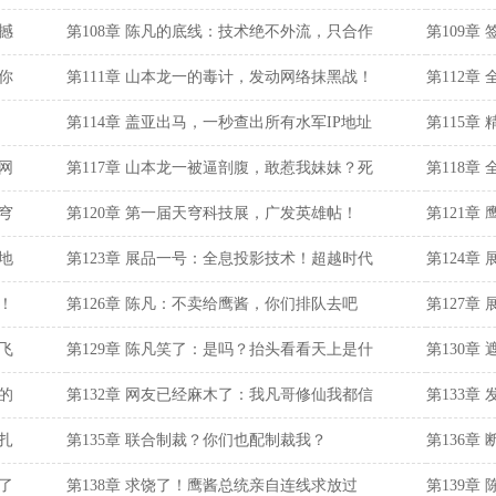
撼
第108章 陈凡的底线：技术绝不外流，只合作
第109章
你
第111章 山本龙一的毒计，发动网络抹黑战！
第112章
第114章 盖亚出马，一秒查出所有水军IP地址
第115章
网
第117章 山本龙一被逼剖腹，敢惹我妹妹？死
第118章
穹
第120章 第一届天穹科技展，广发英雄帖！
第121章
地
第123章 展品一号：全息投影技术！超越时代
第124章
！
第126章 陈凡：不卖给鹰酱，你们排队去吧
第127章
飞
第129章 陈凡笑了：是吗？抬头看看天上是什
第130章
的
第132章 网友已经麻木了：我凡哥修仙我都信
第133章
扎
第135章 联合制裁？你们也配制裁我？
第136章
了
第138章 求饶了！鹰酱总统亲自连线求放过
第139章