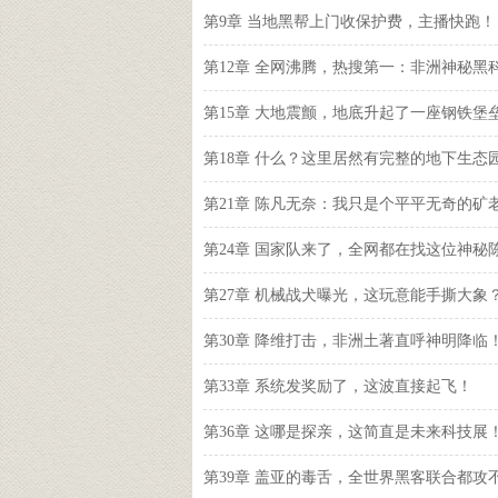
第9章 当地黑帮上门收保护费，主播快跑！
第12章 全网沸腾，热搜第一：非洲神秘黑
第15章 大地震颤，地底升起了一座钢铁堡
第18章 什么？这里居然有完整的地下生态
第21章 陈凡无奈：我只是个平平无奇的矿
第24章 国家队来了，全网都在找这位神秘
第27章 机械战犬曝光，这玩意能手撕大象
第30章 降维打击，非洲土著直呼神明降临
第33章 系统发奖励了，这波直接起飞！
第36章 这哪是探亲，这简直是未来科技展
第39章 盖亚的毒舌，全世界黑客联合都攻