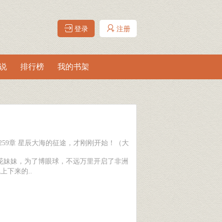
登录
注册
说
排行榜
我的书架
259章 星辰大海的征途，才刚刚开始！（大
花妹妹，为了博眼球，不远万里开启了非洲
上下来的..