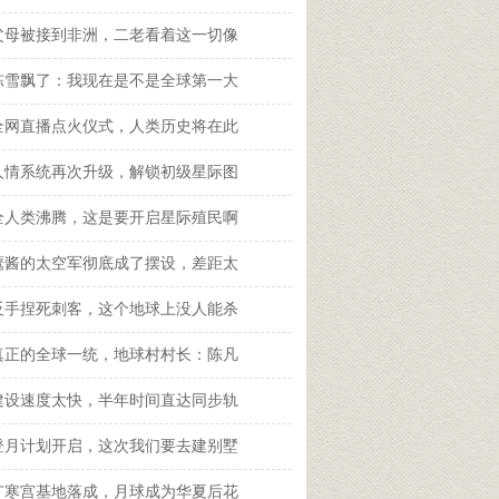
 父母被接到非洲，二老看着这一切像
 陈雪飘了：我现在是不是全球第一大
 全网直播点火仪式，人类历史将在此
 人情系统再次升级，解锁初级星际图
 全人类沸腾，这是要开启星际殖民啊
 鹰酱的太空军彻底成了摆设，差距太
 反手捏死刺客，这个地球上没人能杀
 真正的全球一统，地球村村长：陈凡
 建设速度太快，半年时间直达同步轨
 登月计划开启，这次我们要去建别墅
 广寒宫基地落成，月球成为华夏后花