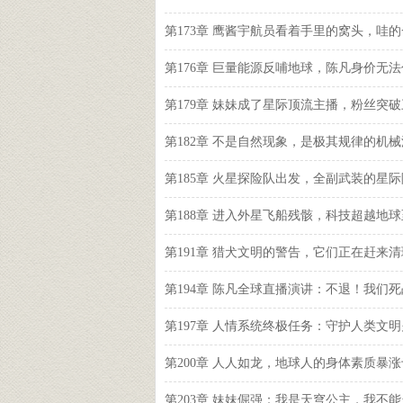
第173章 鹰酱宇航员看着手里的窝头，哇的
第176章 巨量能源反哺地球，陈凡身价无法
第179章 妹妹成了星际顶流主播，粉丝突破
第182章 不是自然现象，是极其规律的机械
第185章 火星探险队出发，全副武装的星际
第188章 进入外星飞船残骸，科技超越地球
第191章 猎犬文明的警告，它们正在赶来清
第194章 陈凡全球直播演讲：不退！我们死
第197章 人情系统终极任务：守护人类文明
第200章 人人如龙，地球人的身体素质暴涨
第203章 妹妹倔强：我是天穹公主，我不能