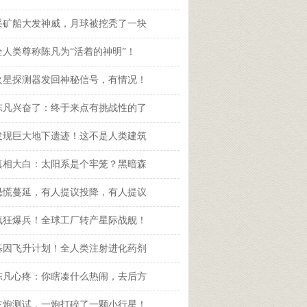
 采矿船大发神威，月球被挖秃了一块
 全人类尊称陈凡为“活着的神明”！
 火星探测器发回神秘信号，有情况！
 陈凡兴奋了：终于来点有挑战性的了
 发现巨大地下遗迹！这不是人类建筑
 真相大白：太阳系是个牢笼？黑暗森
 恐慌蔓延，有人提议投降，有人提议
 疯狂爆兵！全球工厂转产星际战舰！
 基因飞升计划！全人类注射进化药剂
 陈凡心疼：你瞎凑什么热闹，去后方
 主炮测试，一炮打碎了一颗小行星！