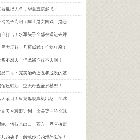
 签署世纪大单，华夏直接起飞！
 全网黑子高潮：陈凡是卖国贼，是恶
 精准打击！水军头子全部被送进去踩
 全网大反转，凡哥威武！护妹狂魔！
 鹰酱不想去，但鹰酱不敢不去啊！
 展品二号：完美治愈近视和脱发的基
 展馆压轴戏：空天母舰全息模型！
 遮天蔽日！应龙母舰真机出场！全球
 发布天穹联盟计划，这是要一统全球
 断绝一切技术出口，西方世界直接瘫
 陈凡的要求：解散你们的海外驻军！