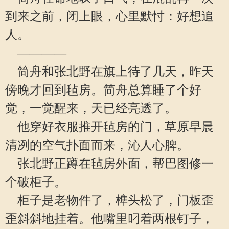
到来之前，闭上眼，心里默忖：好想追
人。
————
简舟和张北野在旗上待了几天，昨天
傍晚才回到毡房。简舟总算睡了个好
觉，一觉醒来，天已经亮透了。
他穿好衣服推开毡房的门，草原早晨
清冽的空气扑面而来，沁人心脾。
张北野正蹲在毡房外面，帮巴图修一
个破柜子。
柜子是老物件了，榫头松了，门板歪
歪斜斜地挂着。他嘴里叼着两根钉子，