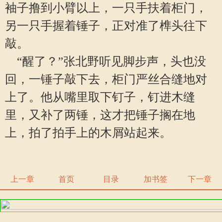
袖子撸到小臂以上，一只手扶着柜门，
另一只手握着锤子，正对准了榫头往下
敲。
“醒了？”张北野听见脚步声，头也没
回，一锤子敲下去，柜门严丝合缝地对
上了。他从嘴里取下钉子，钉进木缝
里，又补了两锤，这才把锤子搁在地
上，拍了拍手上的木屑站起来。
上一章
首页
目录
加书签
下一章