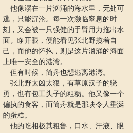
他像溺在一片汹涌的海水里，无处可
逃，只能沉沦。每一次濒临窒息的时
刻，又会被一只强健的手臂用力拖出水
面。睁开眼，便能看见张北野揽着自
己，而他的怀抱，则是这片汹涌的海面
上唯一安全的港湾。
但有时候，简舟也想逃离港湾。
张北野太凶太狠，有草原汉子的骁
勇，也有包工头子的粗粝。他又像一个
偏执的食客，而简舟就是那块令人垂涎
的蛋糕。
他的吃相极其粗鲁，口水、汗液、眼