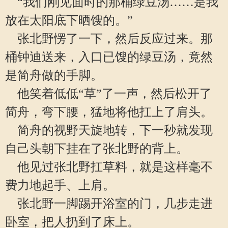
“我们刚见面时的那桶绿豆汤……是我
放在太阳底下晒馊的。”
张北野愣了一下，然后反应过来。那
桶钟迪送来，入口已馊的绿豆汤，竟然
是简舟做的手脚。
他笑着低低“草”了一声，然后松开了
简舟，弯下腰，猛地将他扛上了肩头。
简舟的视野天旋地转，下一秒就发现
自己头朝下挂在了张北野的背上。
他见过张北野扛草料，就是这样毫不
费力地起手、上肩。
张北野一脚踢开浴室的门，几步走进
卧室，把人扔到了床上。