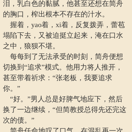
泪，乳白色的黏腻，他甚至还想在简舟
的胸口，榨出根本不存在的汁水。
握着，yao着，xi着，反复拨弄，蕾苞
塌陷下去，又被迫挺立起来，淹在口水
之中，狼狈不堪。
每每到了无法承受的时刻，简舟便想
切换到“追求”模式。他用力将人推开，
甚至带着祈求：“张老板，我要追求
你。”
“好。”男人总是好脾气地应下，然后
换了一边继续，“但简教授总得先还完这
次的债。”
简舟任命地叹了口气，在混乱再一次