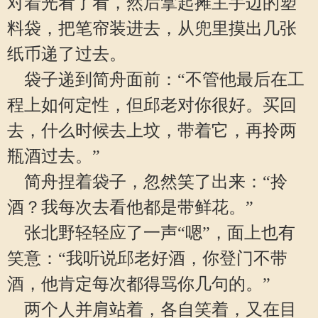
对着光看了看，然后拿起摊主手边的塑
料袋，把笔帘装进去，从兜里摸出几张
纸币递了过去。
袋子递到简舟面前：“不管他最后在工
程上如何定性，但邱老对你很好。买回
去，什么时候去上坟，带着它，再拎两
瓶酒过去。”
简舟捏着袋子，忽然笑了出来：“拎
酒？我每次去看他都是带鲜花。”
张北野轻轻应了一声“嗯”，面上也有
笑意：“我听说邱老好酒，你登门不带
酒，他肯定每次都得骂你几句的。”
两个人并肩站着，各自笑着，又在目