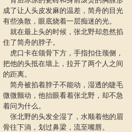
背后冰凉的瓷砖和身前滚烫的胸膛形
成了让人头皮发麻的温差，简舟的目光
有些涣散，眼底烧着一层痴迷的光。
就在最上头的时候，张北野却忽然掐
住了简舟的脖子。
虎口卡在颌骨下方，手指扣住颈侧，
把他的头抵在墙上，拉开了两个人之间
的距离。
简舟被掐着脖子不能动，湿透的睫毛
微微颤动，他抬眼看着张北野，却不急
着问为什么。
张北野的头发全湿了，水顺着他的眉
骨往下淌，划过鼻梁，流至嘴唇。