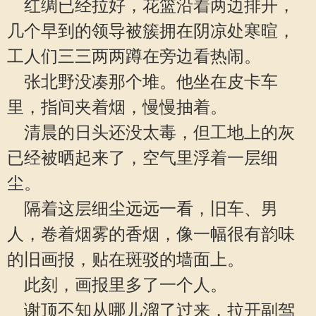
红绸已经拉好，花篮沿着两边排开，
几个早到的领导被簇拥在阴凉处寒暄，
工人们三三两两蹲在旁边看热闹。
张北野没凑那个堆。他坐在皮卡车
里，指间夹着烟，慢慢抽着。
清晨的日头还没太毒，但工地上的灰
已经被晒起来了，空气里浮着一层细
尘。
隔着这层细尘远远一看，旧车、男
人，卷着烟雾的香烟，像一幅很有韵味
的旧画报，贴在斑驳的墙面上。
此刻，画报里多了一个人。
谢顶不知从哪儿溜了过来，拉开副驾