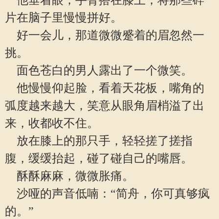
他垂着眼，手臂搭在膝上，将那些碎
片在脑子里慢慢拼好。
好一会儿，那道微微蹙着的眉忽然一
挑。
面色苍白的男人露出了一个微笑。
他慢慢仰起脸，看着天花板，嘴角的
弧度越来越大，笑意从眼角眉梢溢了出
来，收都收不住。
放在膝上的那只手，轻轻搓了搓指
腹，缓缓抬起，碰了碰自己的嘴唇。
酥酥麻麻，微微胀痛。
沙哑的声音低喃：“简舟，你可真够疯
的。”