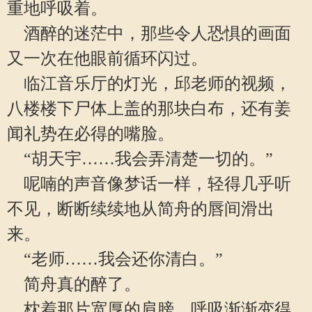
重地呼吸着。
酒醉的迷茫中，那些令人恐惧的画面
又一次在他眼前循环闪过。
临江音乐厅的灯光，邱老师的视频，
八楼楼下尸体上盖的那块白布，还有姜
闻礼势在必得的嘴脸。
“胡天宇……我会弄清楚一切的。”
呢喃的声音像梦话一样，轻得几乎听
不见，断断续续地从简舟的唇间滑出
来。
“老师……我会还你清白。”
简舟真的醉了。
枕着那片宽厚的肩膀，呼吸渐渐变得