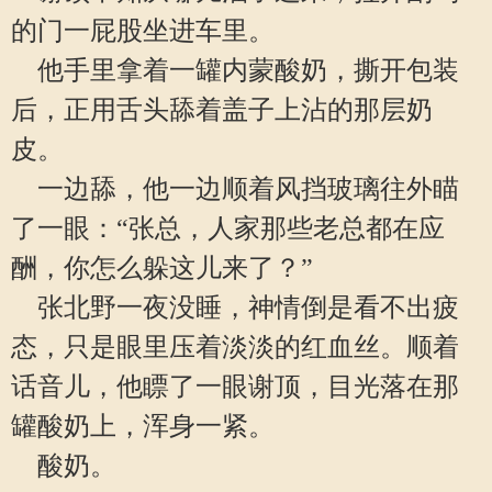
的门一屁股坐进车里。
他手里拿着一罐内蒙酸奶，撕开包装
后，正用舌头舔着盖子上沾的那层奶
皮。
一边舔，他一边顺着风挡玻璃往外瞄
了一眼：“张总，人家那些老总都在应
酬，你怎么躲这儿来了？”
张北野一夜没睡，神情倒是看不出疲
态，只是眼里压着淡淡的红血丝。顺着
话音儿，他瞟了一眼谢顶，目光落在那
罐酸奶上，浑身一紧。
酸奶。