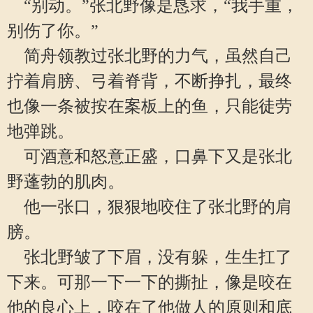
“别动。”张北野像是恳求，“我手重，
别伤了你。”
简舟领教过张北野的力气，虽然自己
拧着肩膀、弓着脊背，不断挣扎，最终
也像一条被按在案板上的鱼，只能徒劳
地弹跳。
可酒意和怒意正盛，口鼻下又是张北
野蓬勃的肌肉。
他一张口，狠狠地咬住了张北野的肩
膀。
张北野皱了下眉，没有躲，生生扛了
下来。可那一下一下的撕扯，像是咬在
他的良心上，咬在了他做人的原则和底