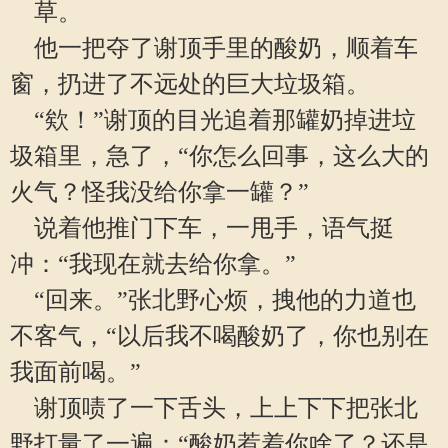
草。
他一把夺了谢顶手里的酸奶，顺着车
窗，扔进了不远处的巨大垃圾箱。
“欸！”谢顶的目光追着那罐奶掉进垃
圾箱里，急了，“你怎么回事，这么大的
火气？怪我没给你拿一罐？”
说着他推门下车，一甩手，语气挺
冲：“我现在就去给你拿。”
“回来。”张北野心烦，拽他的力道也
不客气，“以后我不喝酸奶了，你也别在
我面前喝。”
谢顶啧了一下舌头，上上下下把张北
野打量了一遍：“酸奶惹着你啥了？还是