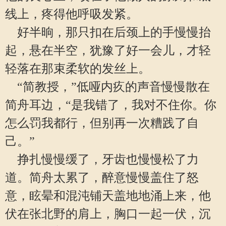
线上，疼得他呼吸发紧。
好半晌，那只扣在后颈上的手慢慢抬
起，悬在半空，犹豫了好一会儿，才轻
轻落在那束柔软的发丝上。
“简教授，”低哑内疚的声音慢慢散在
简舟耳边，“是我错了，我对不住你。你
怎么罚我都行，但别再一次糟践了自
己。”
挣扎慢慢缓了，牙齿也慢慢松了力
道。简舟太累了，醉意慢慢盖住了怒
意，眩晕和混沌铺天盖地地涌上来，他
伏在张北野的肩上，胸口一起一伏，沉