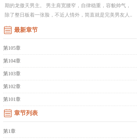
期的龙傲天男主。 男主肩宽腰窄，自律稳重，容貌帅气，
除了整日板着一张脸，不近人情外，简直就是完美男友人..
最新章节
第105章
第104章
第103章
第102章
第101章
章节列表
第1章