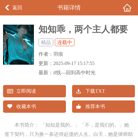
书籍详情
返回
知知乖，两个主人都要
哄 (强制)
精品
连载中
作者：
羽痕
更新：
2025-09-17 15:17:55
最新：
if线—回到高中时光
立即阅读
下载TXT
收藏本书
推荐本书
本书简介： 「知知是我的。」「不，是我们的。」她
签下契约，只为换一条还得起债的人生。白天，她是律师助