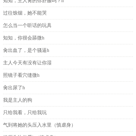
知知，主人肏的你舒服吗？h
过往馀烟，她不能哭
怎么当一个听话的玩具
知知，你很会舔微h
肏出血了，是个骚逼h
主人今天有没有让你湿
照镜子看穴缝微h
肏出尿了h
我是主人的狗
只给我看，只给我玩
气到将她的头压入水里（慎虐身）