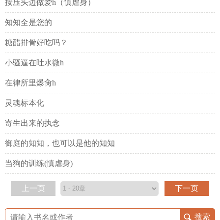
按压头边做爱h（慎虐身）
知知全是您的
糖醋排骨好吃吗？
小骚逼在吐水微h
在律所里爆肏h
灵魂标本化
寄生出来的执念
御庭的知知，也可以是他的知知
当狗的训练(慎虐身)
上一页
下一页